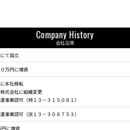
Company History
会社沿革
市にて設立
００万円に増資
区に本社移転
ら株式会社に組織変更
派遣事業認可（特１３－３１５０８１）
派遣事業認可（派１３－３０８７５３）
0万円に増資