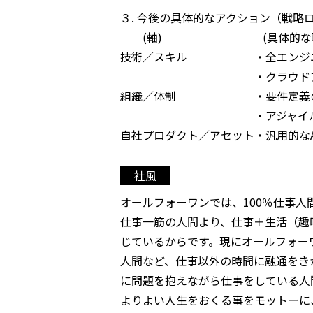
３. 今後の具体的なアクション（戦略
(軸) (具体的な取り
技術／スキル ・全エンジニアの
・クラウドアーキテクト、
組織／体制 ・要件定義の前段階
・アジャイル開発チームの組
自社プロダクト／アセット・汎用的な
社風
オールフォーワンでは、100％仕事人
仕事一筋の人間より、仕事＋生活（趣
じているからです。現にオールフォー
人間など、仕事以外の時間に融通をき
に問題を抱えながら仕事をしている人
よりよい人生をおくる事をモットーに