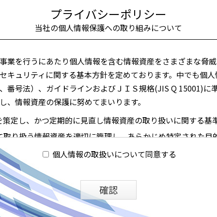
プライバシーポリシー
当社の個人情報保護への
取り組みについて
事業を行うにあたり個人情報を含む情報資産をさまざまな脅威
セキュリティに関する基本方針を定めております。中でも個人
番号法）、ガイドラインおよびＪＩＳ規格(JIS Q 15001)
し、情報資産の保護に努めてまいります。
を策定し、かつ定期的に見直し情報資産の取り扱いに関する基
て取り扱う情報資産を適切に管理し、あらかじめ特定された目
セスや紛失、破壊、改ざんおよび漏えいなどの防止に努め、合
個人情報の取扱いについて同意する
ます。
報資産の機密性、完全性、可用性を考慮した上で策定します。
確認
施にあたっては関係諸法令および行政機関や業界団体の策定し