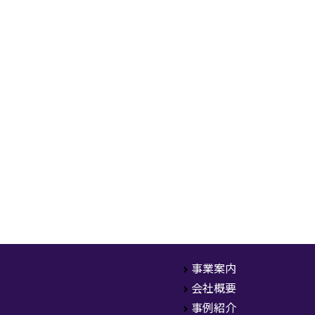
情報の保護についての取り扱い
に準拠させています。社内各部門
準を明確にします。
的以外には利用致しません。
理的な安全対策及び是正措置を
た情報セキュリティに関する規
が生じるつど修正を加え、時代
事業案内
ルを定め､それに従います。
会社概要
事例紹介