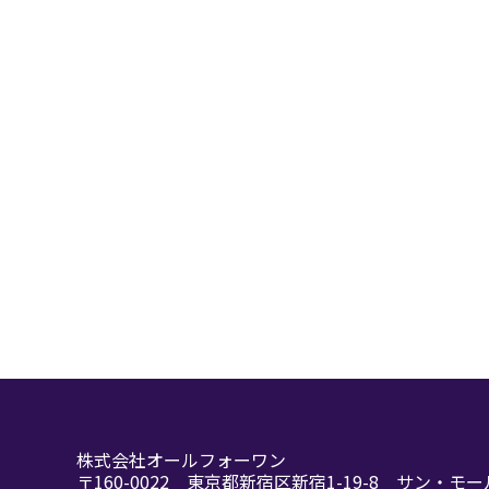
念に基づいて以下のとおり情報
規範は、法令（個人情報保護法、
でそれらを厳正かつ適切に運用
情報セキュリティポリシー
各業務の規模や内容に応じ
情報資産に対する不正アク
講じ、安全性の確保に努め
情報セキュリティ対策は情
情報セキュリティ対策の実
範を遵守いたします。
情報セキュリティ対策及び
の要請に合うよう、継続的
個人情報に関してはその収
株式会社オールフォーワン
個人情報に関する苦情およ
〒160-0022
東京都新宿区新宿1-19-8 サン・モー