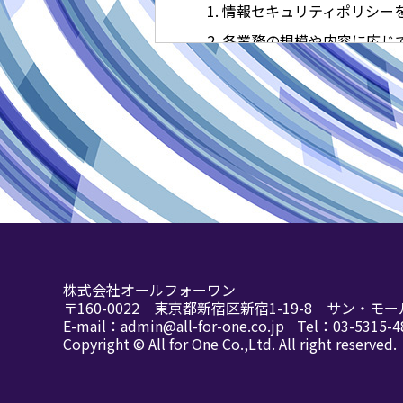
情報セキュリティポリシー
各業務の規模や内容に応じ
情報資産に対する不正アク
講じ、安全性の確保に努め
情報セキュリティ対策は情
情報セキュリティ対策の実
範を遵守いたします。
情報セキュリティ対策及び
の要請に合うよう、継続的
個人情報に関してはその収
株式会社オールフォーワン
個人情報に関する苦情およ
〒160-0022
東京都新宿区新宿1-19-8 サン・モー
E-mail：
admin@all-for-one.co.jp
Tel：
03-5315-4
Copyright © All for One Co.,Ltd.
All right reserved.