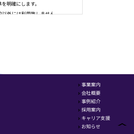
準を明確にします。
的以外には利用致しません。
理的な安全対策及び是正措置を
た情報セキュリティに関する規
が生じるつど修正を加え、時代
事業案内
ルを定め､それに従います。
会社概要
事例紹介
以上
採用案内
平成29年 2月 1日 制定
キャリア支援
令和4年 12月1日 改正
お知らせ
株式会社オールフォーワン