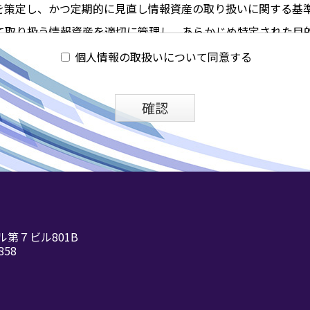
を策定し、かつ定期的に見直し情報資産の取り扱いに関する基
て取り扱う情報資産を適切に管理し、あらかじめ特定された目
セスや紛失、破壊、改ざんおよび漏えいなどの防止に努め、合
個人情報の取扱いについて同意する
ます。
報資産の機密性、完全性、可用性を考慮した上で策定します。
確認
施にあたっては関係諸法令および行政機関や業界団体の策定し
個人情報保護マネジメントシステムは技術的、社会的な必要性
に改善をしてまいります。
集、利用、提供、管理および外部委託に関してプライバシールー
び相談は窓口を定めて対応します。
ル第７ビル801B
858