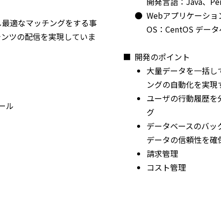
開発言語：Java、Per
●
Webアプリケーショ
し最適なマッチングをする事
OS：CentOS デー
テンツの配信を実現していま
■
開発のポイント
大量データを一括し
ングの自動化を実現
ユーザの行動履歴を
ール
グ
データベースのバッ
データの信頼性を確
請求管理
コスト管理