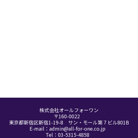
たり個人情報を含む情報資産をさまざまな脅威
から守るため、グループ企業理念に基づいて以
下のとおり情報セキュリティに関する基本方針
を定めております。中でも個人情報の保護につ
いての取り扱い規範は、法令（個人情報保護
法、番号法）、ガイドラインおよびＪＩＳ規格
個人情報の取扱いについて同意する
(JIS Q 15001)に準拠させています。社内各部
門でそれらを厳正かつ適切に運用し、情報資産
の保護に努めてまいります。
確認
情報セキュリティポリシーを策定し、かつ
定期的に見直し情報資産の取り扱いに関す
る基準を明確にします。
株式会社オールフォーワン
各業務の規模や内容に応じて取り扱う情報
〒160-0022
東京都新宿区新宿1-19-8 サン・モール第７ビル801B
資産を適切に管理し、あらかじめ特定され
E-mail：
admin@all-for-one.co.jp
た目的以外には利用致しません。
Tel：
03-5315-4858